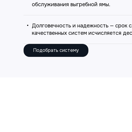
обслуживания выгребной ямы.
Долговечность и надежность — срок 
качественных систем исчисляется де
Подобрать систему
"ВСМО" - надёжн
и стабильность в
решении