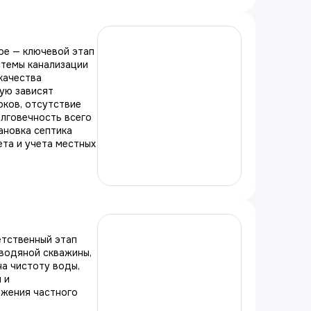
ре — ключевой этап
стемы канализации
качества
ую зависят
оков, отсутствие
олговечность всего
ановка септика
та и учета местных
етственный этап
водяной скважины,
а чистоту воды,
 и
жения частного