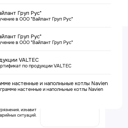
йлант Груп Рус"
йлант Груп Рус"
одукции VALTEC
ции
тном доме — это
амме настенные и наполньные котлы Navien
комфортной и
зни. Правильно
ссионально
доотведения
грязнения, избавит
варийных ситуаций.