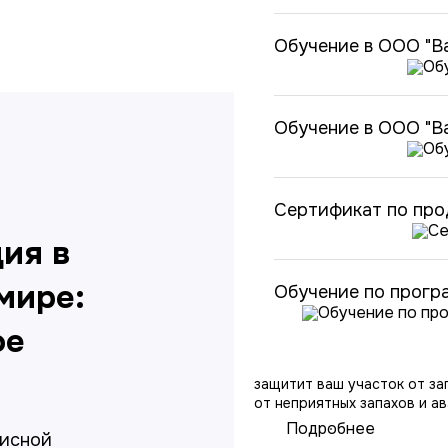
Обучение в ООО "Ва
Обучение в ООО "Ва
Сертификат по пр
ия в
Монтаж канализа
мире:
Монтаж канализации в час
Обучение по прогр
важнейший этап создания 
безопасной загородной жи
ое
спроектированная и профе
установленная система во
защитит ваш участок от за
от неприятных запахов и а
Подробнее
писной