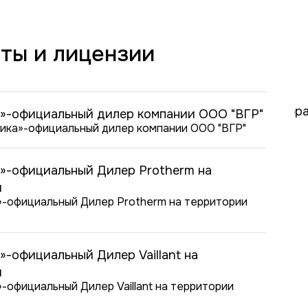
сь с нами!
ты и лицензии
Ваш проект и предложить оптимальное решения.
мы всегда рады помочь!
ят на любые Ваши вопросы:
»-официальный дилер компании ООО "ВГР"
2-17
Высокое качество
»-официальный Дилер Protherm на
 понеделька по пятницу с 10:00 - 18:00
и
-официальный Дилер Vaillant на
и