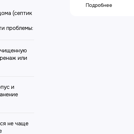
Подробнее
дома (септик
ти проблемы:
 очищенную
дренаж или
пус и
анение
ся не чаще
е