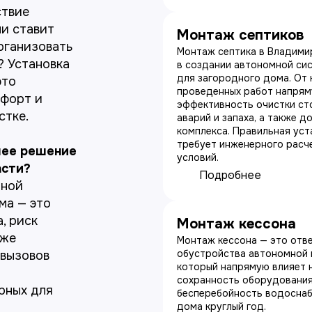
ствие
и ставит
Монтаж септиков
рганизовать
Монтаж септика в Владими
? Установка
в создании автономной си
для загородного дома. От 
это
проведенных работ напрям
мфорт и
эффективность очистки ст
стке.
аварий и запаха, а также д
комплекса. Правильная уст
требует инженерного расче
шее решение
условий.
асти?
Подробнее
нной
ма — это
, риск
Монтаж кессона
кже
Монтаж кессона — это отв
обустройства автономной 
 вызовов
который напрямую влияет н
сохранность оборудования
ерных для
бесперебойность водоснаб
дома круглый год.