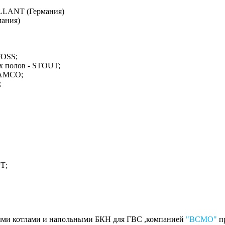
ILLANT (Германия)
мания)
FOSS;
х полов - STOUT;
LAMCO;
;
Т;
овыми котлами и напольными БКН для ГВС ,компанией
"ВСМО"
пр