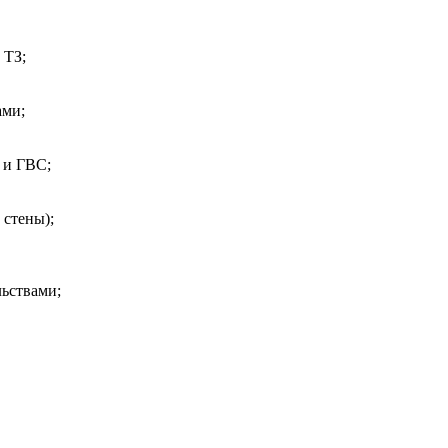
 ТЗ;
ами;
 и ГВС;
 стены);
льствами;