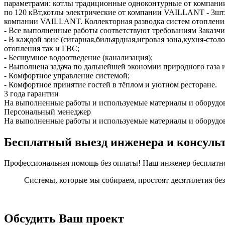
параметрами: котлы традиционные одноконтурные от компан
по 120 кВт,котлы электрические от компании VAILLANT - 3шт.
компании VAILLANT. Коллекторная разводка систем отопления
- Все выполненные работы соответствуют требованиям Заказчи
- В каждой зоне (сигарная,бильярдная,игровая зона,кухня-стол
отопления так и ГВС;
- Бесшумное водоотведение (канализация);
- Выполнена задача по дальнейшей экономии природного газа и
- Комфортное управление системой;
- Комфортное принятие гостей в тёплом и уютном ресторане.
3 года гарантии
На выполненные работы и используемые материалы и оборудо
Персональный менеджер
На выполненные работы и используемые материалы и оборудо
Бесплатный выезд инженера и консуль
Профессиональная помощь без оплаты! Наш инженер бесплатно 
Системы, которые мы собираем, простоят десятилетия без
Обсудить Ваш проект