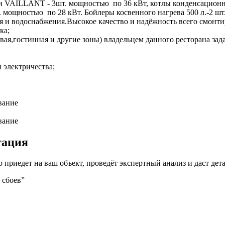
ии VAILLANT - 3шт. мощностью по 36 кВт, котлы конденсацио
 мощностью по 28 кВт. Бойлеры косвенного нагрева 500 л.-2 ш
 и водоснабжения.Высокое качество и надёжность всего смонти
ка;
овая,гостинная и другие зоны) владельцем данного ресторана за
 электричества;
вание
вание
тация
приедет на ваш объект, проведёт экспертный анализ и даст дет
 сбоев”