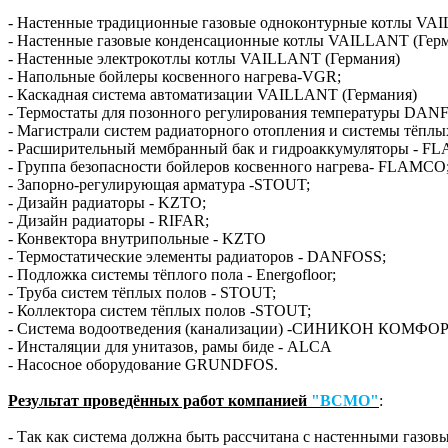
- Настенные традиционные газовые одноконтурные котлы VA
- Настенные газовые конденсационные котлы VAILLANT (Гер
- Настенные электрокотлы котлы VAILLANT (Германия)
- Напольные бойлеры косвенного нагрева-VGR;
- Каскадная система автоматизации VAILLANT (Германия)
- Термостаты для позонного регулирования температуры DAN
- Магистрали систем радиаторного отопления и системы тёплы
- Расширительный мембранный бак и гидроаккумуляторы - F
- Группа безопасности бойлеров косвенного нагрева- FLAMCO
- Запорно-регулирующая арматура -STOUT;
- Дизайн радиаторы - KZTO;
- Дизайн радиаторы - RIFAR;
- Конвектора внутрипольные - KZTO
- Термостатические элементы радиаторов - DANFOSS;
- Подложка системы тёплого пола - Energofloor;
- Труба систем тёплых полов - STOUT;
- Коллектора систем тёплых полов -STOUT;
- Система водоотведения (канализации) -СИНИКОН КОМФОР
- Инсталяции для унитазов, рамы биде - ALCA
- Насосное оборудование GRUNDFOS.
Результат проведённых работ компанией
"ВСМО"
:
- Так как система должна быть рассчитана с настенными газ