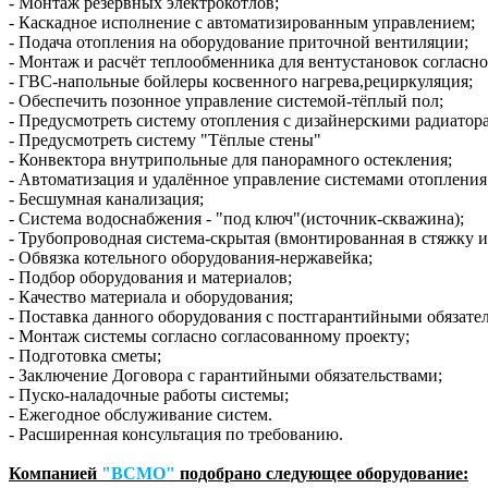
- Монтаж резервных электрокотлов;
- Каскадное исполнение с автоматизированным управлением;
- Подача отопления на оборудование приточной вентиляции;
- Монтаж и расчёт теплообменника для вентустановок согласно
- ГВС-напольные бойлеры косвенного нагрева,рециркуляция;
- Обеспечить позонное управление системой-тёплый пол;
- Предусмотреть систему отопления с дизайнерскими радиатор
- Предусмотреть систему "Тёплые стены"
- Конвектора внутрипольные для панорамного остекления;
- Автоматизация и удалённое управление системами отопления
- Бесшумная канализация;
- Система водоснабжения - "под ключ"(источник-скважина);
- Трубопроводная система-скрытая (вмонтированная в стяжку и
- Обвязка котельного оборудования-нержавейка;
- Подбор оборудования и материалов;
- Качество материала и оборудования;
- Поставка данного оборудования с постгарантийными обязате
- Монтаж системы согласно согласованному проекту;
- Подготовка сметы;
- Заключение Договора с гарантийными обязательствами;
- Пуско-наладочные работы системы;
- Ежегодное обслуживание систем.
- Расширенная консультация по требованию.
Компанией
"ВСМО"
подобрано следующее оборудование: