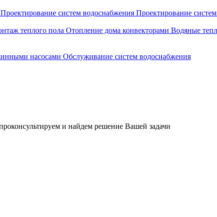
я
Проектирование систем водоснабжения
Проектирование систем
нтаж теплого пола
Отопление дома конвекторами
Водяные теп
жинными насосами
Обслуживание систем водоснабжения
 проконсультируем и найдем решение Вашей задачи